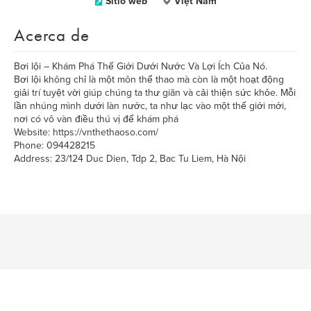
Sitio web
Việt Nam
Acerca de
Bơi lội – Khám Phá Thế Giới Dưới Nước Và Lợi Ích Của Nó.
Bơi lội không chỉ là một môn thể thao mà còn là một hoạt động
giải trí tuyệt vời giúp chúng ta thư giãn và cải thiện sức khỏe. Mỗi
lần nhúng mình dưới làn nước, ta như lạc vào một thế giới mới,
nơi có vô vàn điều thú vị để khám phá
Website: https://vnthethaoso.com/
Phone: 094428215
Address: 23/124 Duc Dien, Tdp 2, Bac Tu Liem, Hà Nội