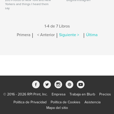
203 Photos of New York and New
Bogota Instagram
Yorkers and things I heard them
say
1-4 de 7 Libros
|
|
|
Primera
< Anterior
Siguiente >
Última
© 2016 - 2026 RPI Print, Inc.
Empresa
Trabaja en Blurb
Precios
Política de Privacidad
Política de Cookies
Asistencia
Mapa del sitio