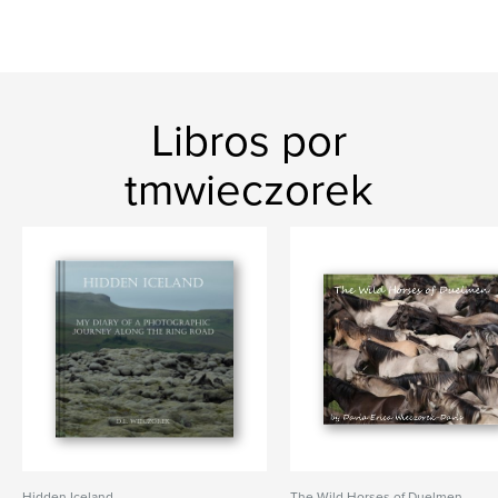
Libros por
tmwieczorek
Hidden Iceland
The Wild Horses of Duelmen