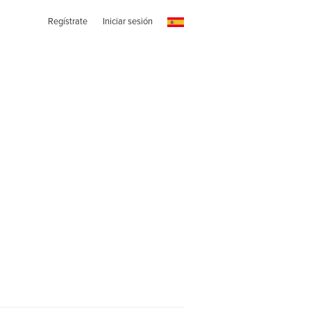
Regístrate
Iniciar sesión