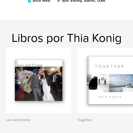
Sitio web
Sun Valley, Idaho, USA
Libros por Thia Konig
Levi and Emma
Together