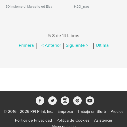
50 insieme di Marcello ed Elsa
H2O_rses
5-8 de 14 Libros
|
|
|
Primera
< Anterior
Siguiente >
Última
© 2016 - 2026 RPI Print, Inc.
Empresa
Trabaja en Blurb
Precios
Política de Privacidad
Política de Cookies
Asistencia
Mapa del sitio