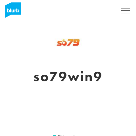
Regístrate
so79win9