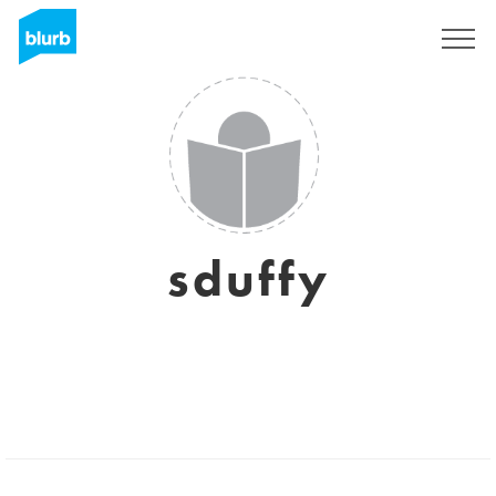
Regístrate
sduffy