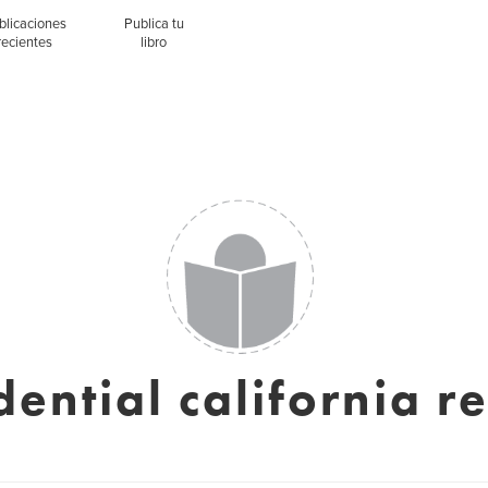
blicaciones
Publica tu
recientes
libro
ential california r