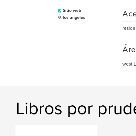
Ace
Sitio web
los angeles
reside
Áre
west 
Libros por prude