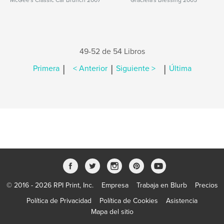
McGee's Classic Car Brunch 2007
Graciela's Blessing 2005
49-52 de 54 Libros
|
|
|
Primera
< Anterior
Siguiente >
Última
© 2016 - 2026 RPI Print, Inc.
Empresa
Trabaja en Blurb
Precios
Política de Privacidad
Política de Cookies
Asistencia
Mapa del sitio