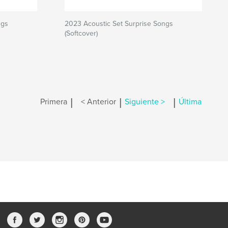
ngs
2023 Acoustic Set Surprise Songs
(Softcover)
|
|
|
Primera
< Anterior
Siguiente >
Última