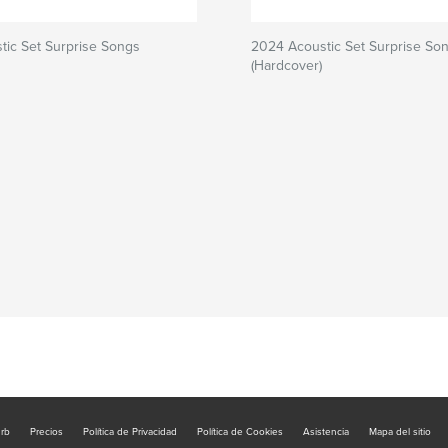
tic Set Surprise Songs
2024 Acoustic Set Surprise So
(Hardcover)
urb
Precios
Política de Privacidad
Política de Cookies
Asistencia
Mapa del sitio