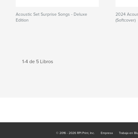
Acoustic Set Surprise Songs - Deluxe
2024 Acous
Edition
(Softcover)
1-4 de 5 Libros
© 2016 - 2026 RPI Print, Inc.
Empresa
Trabaja en Bl