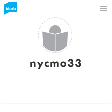
Regístrate
nycmo33