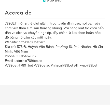
Sitio web
Acerca de
789BET mở ra thế giới giải trí trực tuyến đỉnh cao, nơi bạn vừa
chơi vừa thỏa sức săn thưởng khủng. Với hàng loạt trò chơi hấp
dẫn và dịch vụ chuyên nghiệp, đây chính là lựa chọn hoàn hảo
để bùng nổ cảm xúc mỗi ngày.
Website: https://789bet.ac/
Địa chỉ: 575 Đ. Huỳnh Văn Bánh, Phường 13, Phú Nhuận, Hồ Chí
Minh, Việt Nam
Phone : 0915467832
Email : admin@789bet.ac
#789bet #789_bet #789betac #nhacai789bet #linkvao789bet