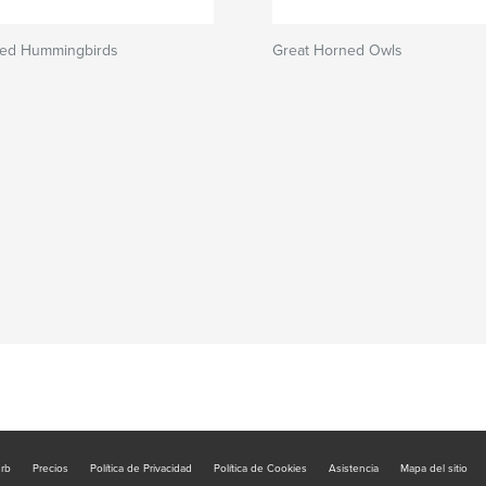
ted Hummingbirds
Great Horned Owls
urb
Precios
Política de Privacidad
Política de Cookies
Asistencia
Mapa del sitio