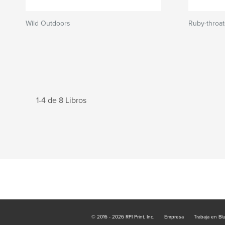
Wild Outdoors
Ruby-throa
1-4 de 8 Libros
© 2016 - 2026 RPI Print, Inc.
Empresa
Trabaja en Bl