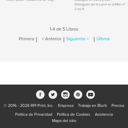
Dialogues de la Lune et la Mer nº
2 es-fr
1-4 de 5 Libros
|
|
|
Primera
< Anterior
Siguiente >
Última
© 2016 - 2026 RPI Print, Inc.
Empresa
Trabaja en Blurb
Precios
Política de Privacidad
Política de Cookies
Asistencia
Mapa del sitio