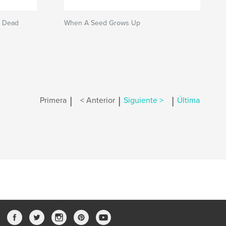
e Dead
When A Seed Grows Up
|
|
|
Primera
< Anterior
Siguiente >
Última