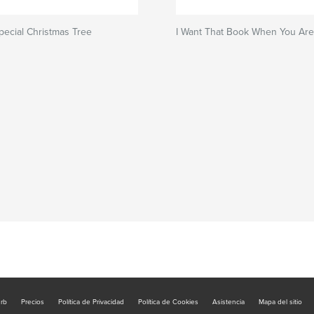
pecial Christmas Tree
I Want That Book When You Ar
urb
Precios
Política de Privacidad
Política de Cookies
Asistencia
Mapa del sitio