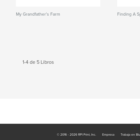
My Grandfather's Farm
Finding A S
1-4 de 5 Libros
© 2016 - 2026 RPI Print, Inc.
Empresa
Trabaja en Bl