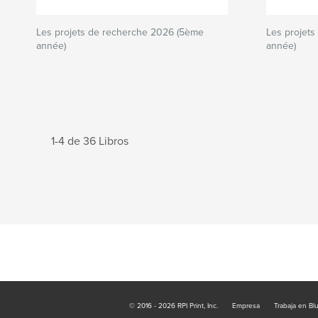
Les projets de recherche 2026 (5ème
Les projet
année)
année)
1-4 de 36 Libros
© 2016 - 2026 RPI Print, Inc.
Empresa
Trabaja en Bl