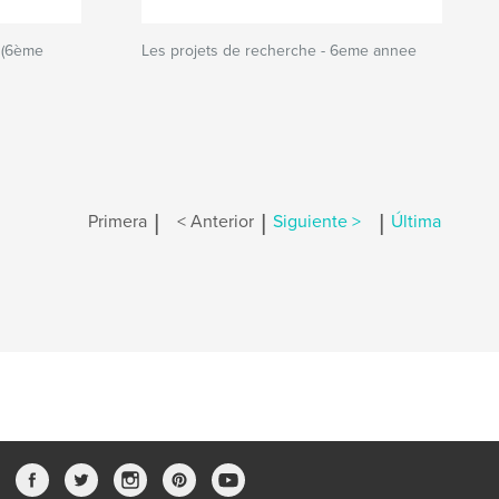
 (6ème
Les projets de recherche - 6eme annee
|
|
|
Primera
< Anterior
Siguiente >
Última