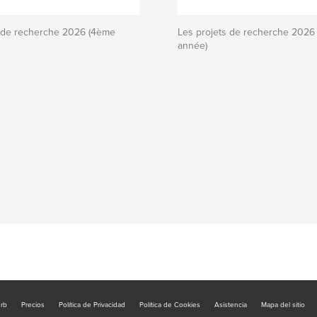
s de recherche 2026 (4ème
Les projets de recherche 2026
année)
urb
Precios
Política de Privacidad
Política de Cookies
Asistencia
Mapa del sitio