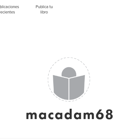
blicaciones
Publica tu
recientes
libro
macadam68