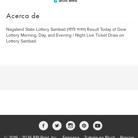
Sitio web
Acerca de
Nagaland State Lottery Sambad (লটারি সংবাদ) Result Today of Dear
Lottery Morning, Day, and Evening / Night Live Ticket Draw on
Lottery Sambad.
© 2016 - 2026 RPI Print, Inc.
Empresa
Trabaja en Blurb
Precios