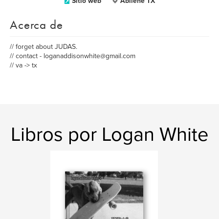
Sitio web
Abilene TX
Acerca de
// forget about JUDAS.
// contact - loganaddisonwhite@gmail.com
// va -> tx
Libros por Logan White