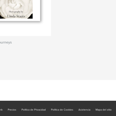
ourneys
urb
Precios
Política de Privacidad
Política de Cookies
Asistencia
Mapa del sitio