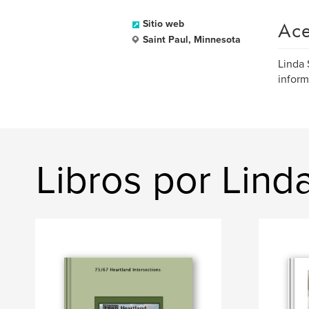
Ace
Sitio web
Saint Paul, Minnesota
Linda 
inform
Libros por Lind