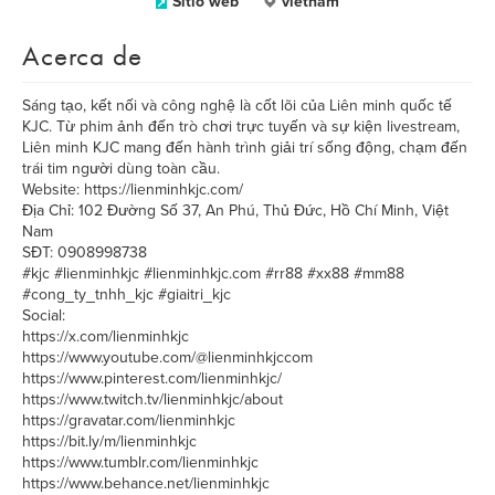
Sitio web
vietnam
Acerca de
Sáng tạo, kết nối và công nghệ là cốt lõi của Liên minh quốc tế
KJC. Từ phim ảnh đến trò chơi trực tuyến và sự kiện livestream,
Liên minh KJC mang đến hành trình giải trí sống động, chạm đến
trái tim người dùng toàn cầu.
Website: https://lienminhkjc.com/
Địa Chỉ: 102 Đường Số 37, An Phú, Thủ Đức, Hồ Chí Minh, Việt
Nam
SĐT: 0908998738
#kjc #lienminhkjc #lienminhkjc.com #rr88 #xx88 #mm88
#cong_ty_tnhh_kjc #giaitri_kjc
Social:
https://x.com/lienminhkjc
https://www.youtube.com/@lienminhkjccom
https://www.pinterest.com/lienminhkjc/
https://www.twitch.tv/lienminhkjc/about
https://gravatar.com/lienminhkjc
https://bit.ly/m/lienminhkjc
https://www.tumblr.com/lienminhkjc
https://www.behance.net/lienminhkjc