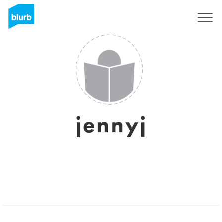
Regístrate
jennyj