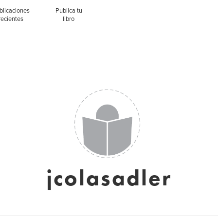
blicaciones
Publica tu
recientes
libro
jcolasadler