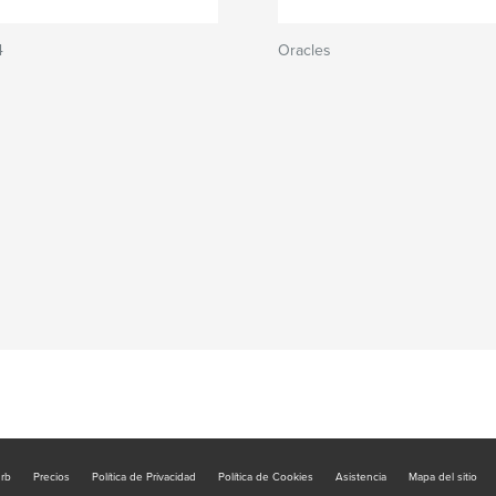
4
Oracles
urb
Precios
Política de Privacidad
Política de Cookies
Asistencia
Mapa del sitio