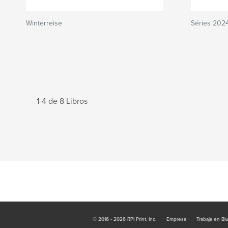
Winterreise
Séries 202
1-4 de 8 Libros
© 2016 - 2026 RPI Print, Inc.
Empresa
Trabaja en Bl