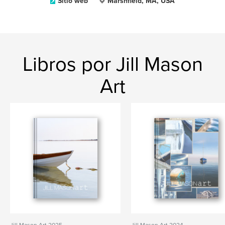
Sitio web
Marshfield, MA, USA
Libros por Jill Mason
Art