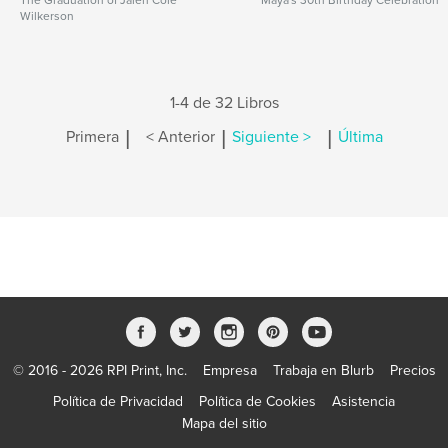
The Graduation of Jalen Cole
Maya's 30th Birthday Celebration
Wilkerson
1-4 de 32 Libros
|
|
|
Primera
< Anterior
Siguiente >
Última
© 2016 - 2026 RPI Print, Inc.
Empresa
Trabaja en Blurb
Precios
Política de Privacidad
Política de Cookies
Asistencia
Mapa del sitio