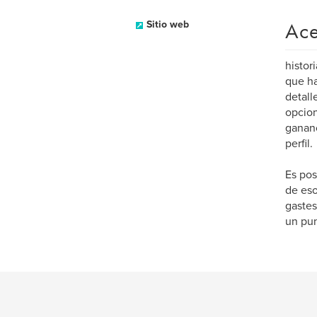
Ace
Sitio web
histor
que ha
detall
opcion
gananc
perfil.
Es pos
de eso
gastes
un pu