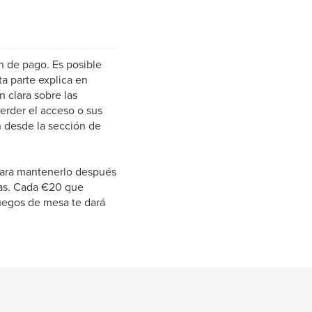
ón de pago. Es posible
ta parte explica en
 clara sobre las
perder el acceso o sus
n desde la sección de
 Para mantenerlo después
ías. Cada €20 que
uegos de mesa te dará