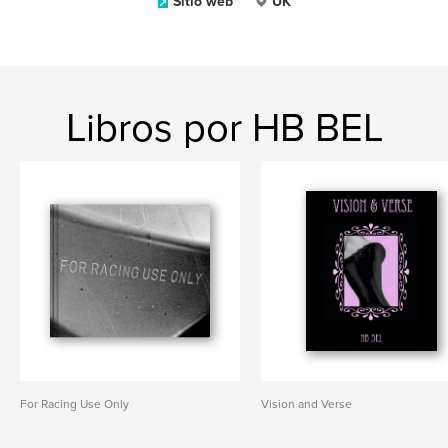
Sitio web
UK
Libros por HB BEL
For Racing Use Only
Vision and Verse