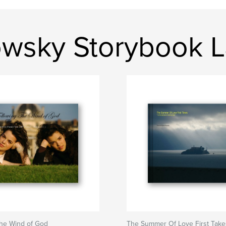
owsky Storybook 
The Wind of God
The Summer Of Love First Take