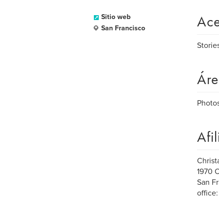
Ace
Sitio web
San Francisco
Storie
Áre
Photos
Afi
Chris
1970 
San Fr
office