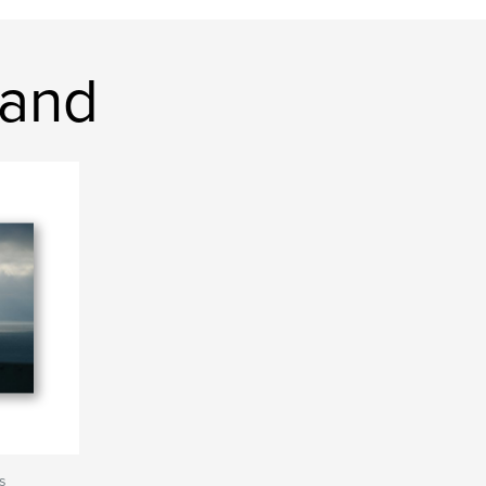
Land
s