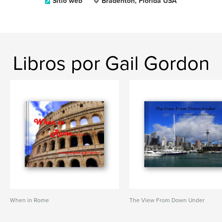
Sitio web
Bradenton, Florida USA
Libros por Gail Gordon
When in Rome
The View From Down Under