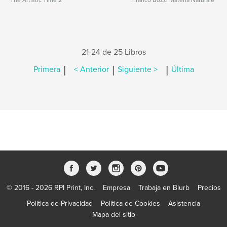
The Artistic Time 2
Franco Bozzi Materia Naturale
21-24 de 25 Libros
|
|
|
Primera
< Anterior
Siguiente >
Última
© 2016 - 2026 RPI Print, Inc.
Empresa
Trabaja en Blurb
Precios
Política de Privacidad
Política de Cookies
Asistencia
Mapa del sitio