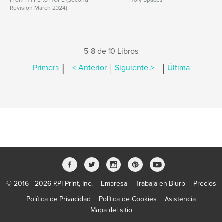
From HYPE to HOPE (Second
Holy Spaces
Revision March 2024)
5-8 de 10 Libros
|
|
|
Primera
< Anterior
Siguiente >
Última
© 2016 - 2026 RPI Print, Inc.
Empresa
Trabaja en Blurb
Precios
Política de Privacidad
Política de Cookies
Asistencia
Mapa del sitio