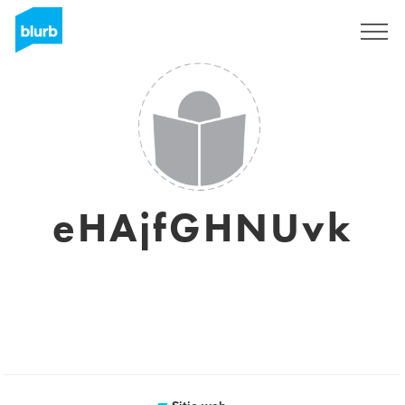
Regístrate
eHAjfGHNUvk