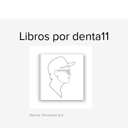
Libros por denta11
Dennis Törnström A-Z