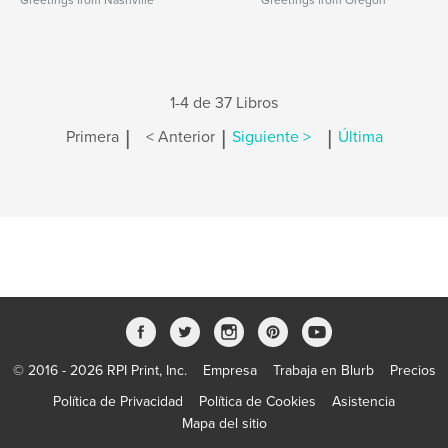
Greetings from Nashville
Greetings from Oregon
1-4 de 37 Libros
|
|
|
Primera
< Anterior
Siguiente >
Última
© 2016 - 2026 RPI Print, Inc.
Empresa
Trabaja en Blurb
Precios
Política de Privacidad
Política de Cookies
Asistencia
Mapa del sitio