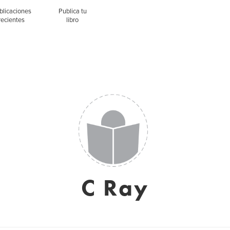
blicaciones
Publica tu
recientes
libro
C Ray