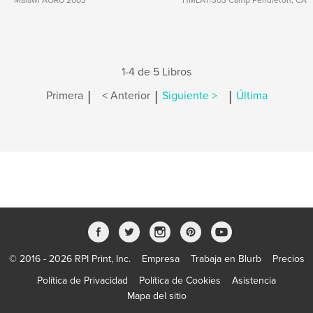
Malawi AORU 2003
HMLAT-303 Camp Pendleton, CA
1-4 de 5 Libros
|
|
|
Primera
< Anterior
Siguiente >
Última
© 2016 - 2026 RPI Print, Inc.
Empresa
Trabaja en Blurb
Precios
Política de Privacidad
Política de Cookies
Asistencia
Mapa del sitio