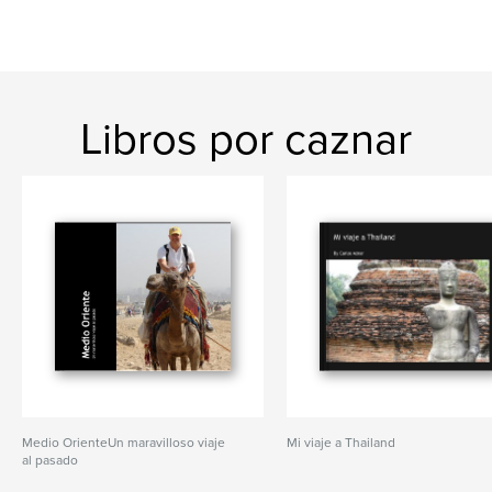
Libros por caznar
Medio OrienteUn maravilloso viaje
Mi viaje a Thailand
al pasado