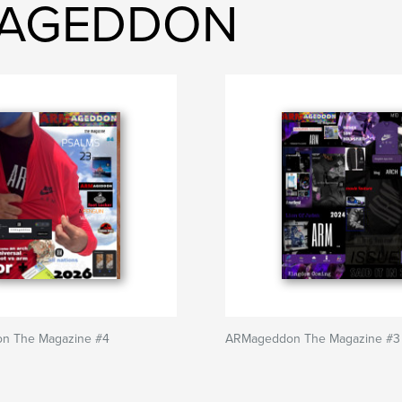
RMAGEDDON
n The Magazine #4
ARMageddon The Magazine #3 