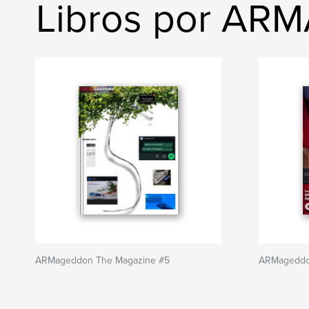
Libros por A
ARMageddon The Magazine #5
ARMageddo