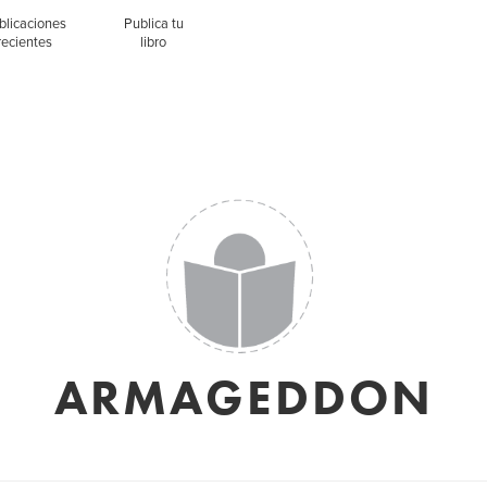
blicaciones
Publica tu
recientes
libro
ARMAGEDDON