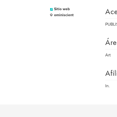
Ace
Sitio web
ominiscient
PUBLI
Áre
Art
Afi
In.