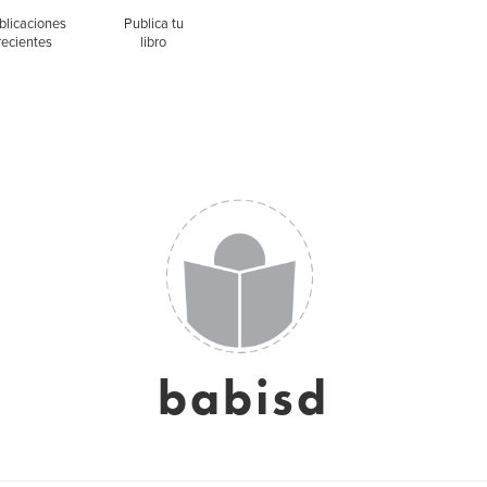
blicaciones
Publica tu
recientes
libro
babisd