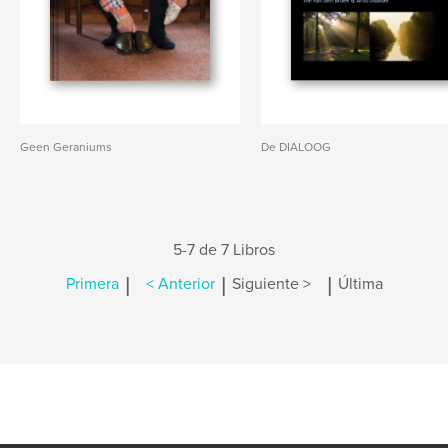
Geen Geraniums
De DIALOOG
5-7 de 7 Libros
|
|
|
Primera
< Anterior
Siguiente >
Última