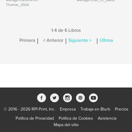
Mariage-Caroline-et-
Mariage-Elise_et_David
Thomas_2024
1-4 de 6 Libros
|
|
|
Primera
< Anterior
Siguiente >
Última
© 2016 - 2026 RPI Print, Inc.
Empresa
Trabaja en Blurb
Precios
Política de Privacidad
Política de Cookies
Asistencia
Mapa del sitio