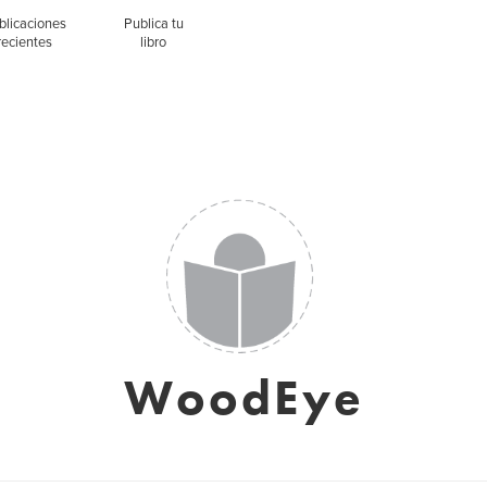
blicaciones
Publica tu
recientes
libro
WoodEye