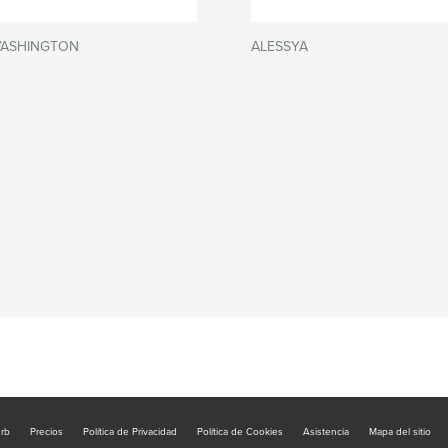
ASHINGTON
ALESSYA
urb
Precios
Política de Privacidad
Política de Cookies
Asistencia
Mapa del sitio