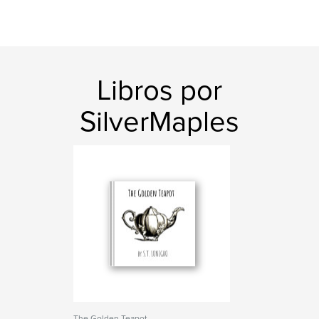
Libros por
SilverMaples
The Golden Teapot