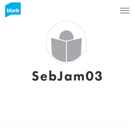
Regístrate
SebJam03