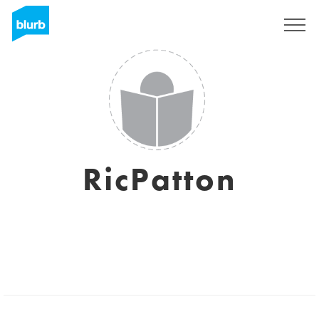
Regístrate
RicPatton