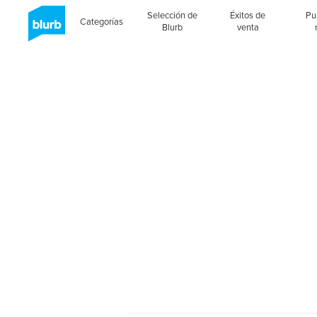
Selección de
Éxitos de
Pu
Categorías
Blurb
venta