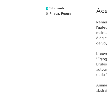
Ace
Sitio web
Plieux, France
Renaud
l'aute
mainte
élégies
de voy
L'œuvr
"Églog
Brûlés
autour
et du 
Animat
abstra