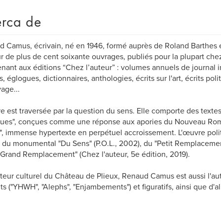
rca de
 Camus, écrivain, né en 1946, formé auprès de Roland Barthes e
ur de plus de cent soixante ouvrages, publiés pour la plupart chez
nant aux éditions “Chez l’auteur” : volumes annuels de journal i
, églogues, dictionnaires, anthologies, écrits sur l'art, écrits poli
age...
e est traversée par la question du sens. Elle comporte des textes
ues", conçues comme une réponse aux apories du Nouveau Roma
", immense hypertexte en perpétuel accroissement. L'œuvre pol
 du monumental "Du Sens" (P.O.L., 2002), du "Petit Remplacement
"Grand Remplacement" (Chez l'auteur, 5e édition, 2019).
eur culturel du Château de Plieux, Renaud Camus est aussi l'au
its ("YHWH", "Alephs", "Enjambements") et figuratifs, ainsi que d