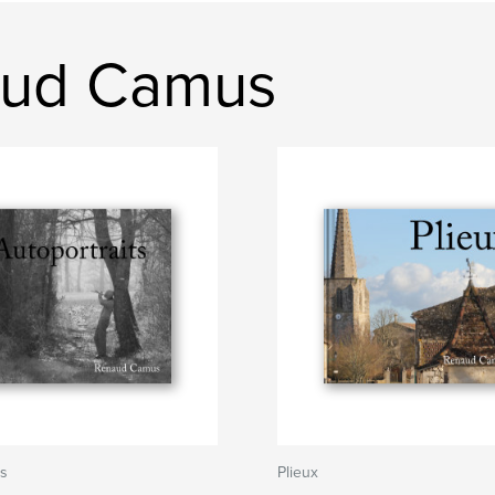
aud Camus
ts
Plieux