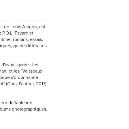
t de Louis Aragon, est
 P.O.L, Fayard et
ntime, romans, essais,
tiques, guides littéraires
 d'avant-garde : les
n, et les "Vaisseaux
itique s'ordonnance
" (Chez l'auteur, 2017)
teur de tableaux
'albums photographiques.