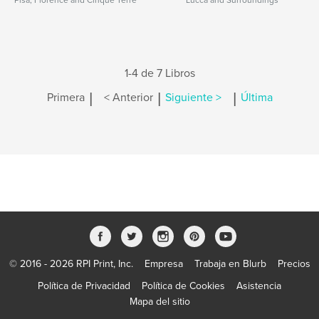
Pisa, Florence and Cinque Terre
Lucca and Surroundings
1-4 de 7 Libros
|
|
|
Primera
< Anterior
Siguiente >
Última
© 2016 - 2026 RPI Print, Inc.
Empresa
Trabaja en Blurb
Precios
Política de Privacidad
Política de Cookies
Asistencia
Mapa del sitio