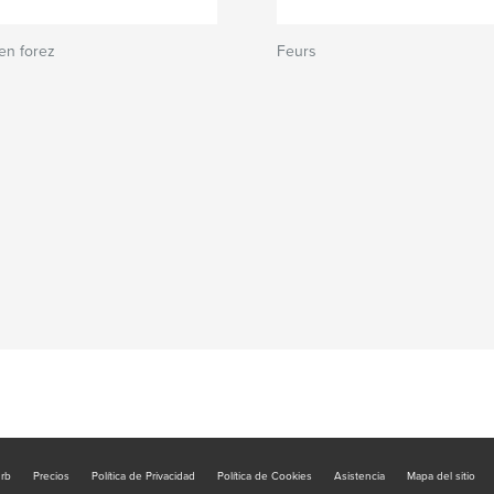
en forez
Feurs
urb
Precios
Política de Privacidad
Política de Cookies
Asistencia
Mapa del sitio