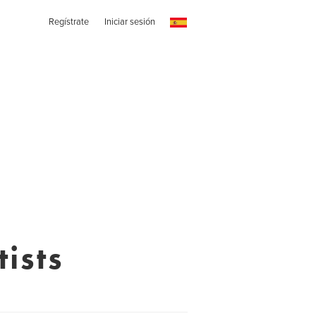
Regístrate
Iniciar sesión
ists