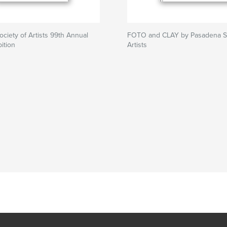
ciety of Artists 99th Annual
FOTO and CLAY by Pasadena So
ition
Artists