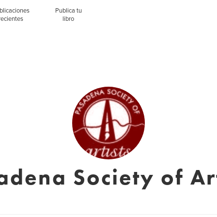
blicaciones
Publica tu
recientes
libro
adena Society of Art