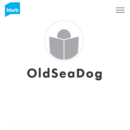
Regístrate
OldSeaDog